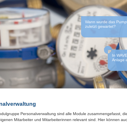
Wie viele Wasserzähle
Wann wurde das Pump
brauchen wir nächstes
zuletzt gewartet?
Die Ausw
In WAVE 
liefert d
Anlage e
nalverwaltung
odulgruppe Personalverwaltung sind alle Module zusammengefasst, die 
eigenen Mitarbeiter und Mitarbeiterinnen relevant sind. Hier können 