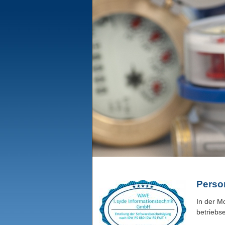
Perso
In der M
betriebs